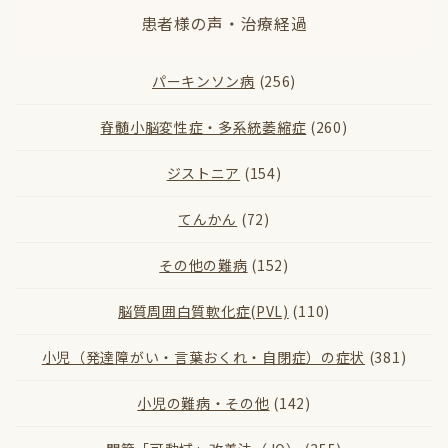
患者様の声・治療経過
パーキンソン病
(256)
脊髄小脳変性症・多系統萎縮症
(260)
ジストニア
(154)
てんかん
(72)
その他の難病
(152)
脳質周囲白質軟化症(PVL)
(110)
小児（発達障がい・言葉おくれ・自閉症）の症状
(381)
小児の難病・その他
(142)