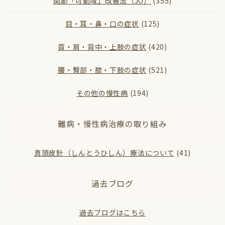
関節「可動域」改善法（JO）
(355)
目・耳・鼻・口の症状
(125)
首・肩・背中・上肢の症状
(420)
腰・臀部・膝・下肢の症状
(521)
その他の慢性病
(194)
難病・慢性病治療の取り組み
真頭皮針（しんとうひしん）療法について
(41)
過去ブログ
過去ブログはこちら