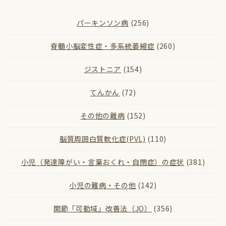
パーキンソン病
(256)
脊髄小脳変性症・多系統萎縮症
(260)
ジストニア
(154)
てんかん
(72)
その他の難病
(152)
脳質周囲白質軟化症(PVL)
(110)
小児（発達障がい・言葉おくれ・自閉症）の症状
(381)
小児の難病・その他
(142)
関節「可動域」改善法（JO）
(356)