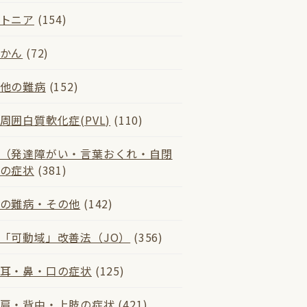
トニア
(154)
かん
(72)
他の難病
(152)
周囲白質軟化症(PVL)
(110)
（発達障がい・言葉おくれ・自閉
の症状
(381)
の難病・その他
(142)
「可動域」改善法（JO）
(356)
耳・鼻・口の症状
(125)
肩・背中・上肢の症状
(421)