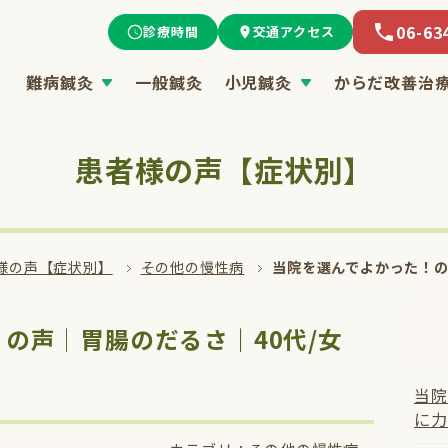
06-63
診療時間
交通アクセス
難病鍼灸
一般鍼灸
小児鍼灸
からだ改善治
患者様の声【症状別】
様の声【症状別】
その他の慢性病
当院を選んでよかった！の
の声│胃腸のだるさ｜40代/女
当院
に力