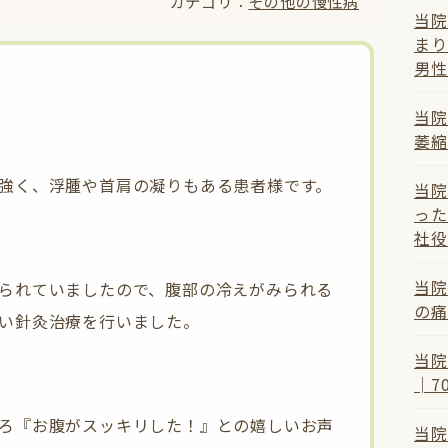
カテゴリ：
その他の慢性病
当院
まり
男性
当院
萎縮
強く、浮腫や首肩の凝りもある患者様です。
当院
った
社役
当院
られていましたので、腹部の冷えがみられる
の痛
い針灸治療を行いました。
当院
│7
ろ『お腹がスッキリした！』との嬉しいお声
当院