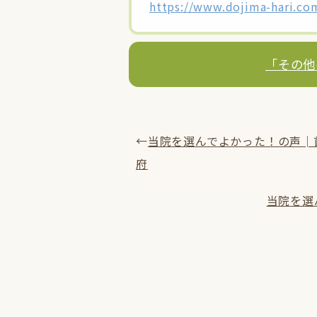
https://www.dojima-hari.co
「その他
←
当院を選んでよかった！の声│首
府
当院を選