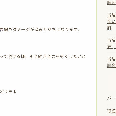
脳変
当院
辛い
府
胃腸もダメージが溜まりがちになります。
当院
痛│
って頂ける様、引き続き全力を尽くしたいと
当院
脳変
どうぞ↓
パー
脊髄