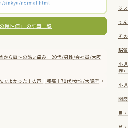
m/sinkyu/normal.html
ジス
てん
の慢性病」 の記事一覧
その
脳質
から肩〜の酷い痛み｜20代/男性/会社員/大阪
小児
症）
んでよかった！の声│膝痛｜70代/女性/大阪府
→
小児
関節
目・
首・