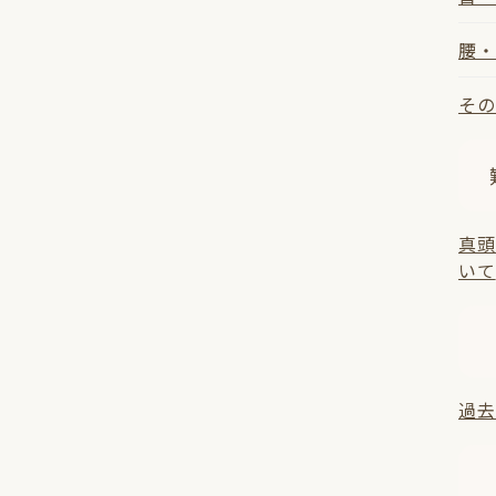
腰・
その
真頭
いて
過去