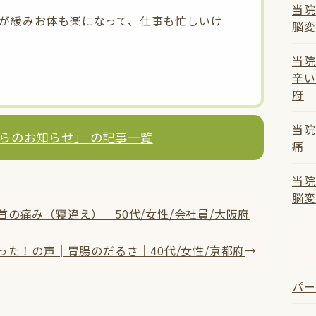
当院
が緩みお体も楽になって、仕事も忙しいけ
脳変
。
当院
辛い
。
府
当院
らのお知らせ」 の記事一覧
痛│
当院
脳変
の痛み（寝違え）｜50代/女性/会社員/大阪府
った！の声│胃腸のだるさ｜40代/女性/京都府
→
パー