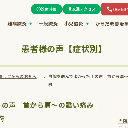
06-63
診療時間
交通アクセス
難病鍼灸
一般鍼灸
小児鍼灸
からだ改善治
患者様の声【症状別】
タッフからのお知ら
当院を選んでよかった！の声│首から肩〜の
府
！の声│首から肩〜の酷い痛み｜
府
当院
に力