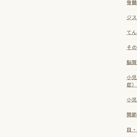
脊髄
ジス
てん
その
脳質
小児
症）
小児
関節
目・