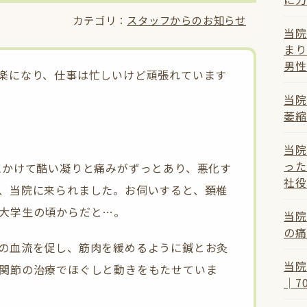
カテゴリ：
スタッフからのお知らせ
当院
まり
男性
楽になり、仕事は忙しいけど頑張れています
当院
萎縮
当院
った
にかけて酷い凝りと痛みがずっとあり、悪化す
社役
、当院に来られました。お伺いすると、頚椎
大学生の頃からだと…。
当院
の痛
の血流を促し、筋肉を緩めるように鍼とお灸
当院
関節の治療でほぐしと動きをもたせていま
│7