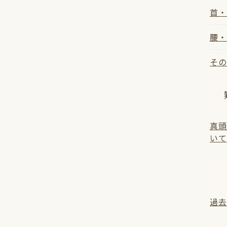
首・
腰・
その
真頭
いて
過去