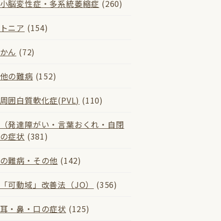
小脳変性症・多系統萎縮症
(260)
トニア
(154)
かん
(72)
他の難病
(152)
周囲白質軟化症(PVL)
(110)
（発達障がい・言葉おくれ・自閉
の症状
(381)
の難病・その他
(142)
「可動域」改善法（JO）
(356)
耳・鼻・口の症状
(125)