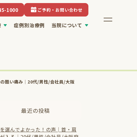
45-1000
ご予約・お問い合わせ
療
症例別治療例
当院について
酷い痛み｜20代/男性/会社員/大阪
最近の投稿
を選んでよかった！の声│首・肩
が入る│20代/男性/会社員/大阪府