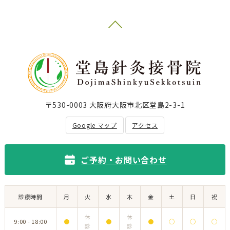
〒530-0003 大阪府大阪市北区堂島2-3-1
Google マップ
アクセス
ご予約・お問い合わせ
診療時間
月
火
水
木
金
土
日
祝
休
休
9:00 - 18:00
●
●
●
◯
◯
◯
診
診